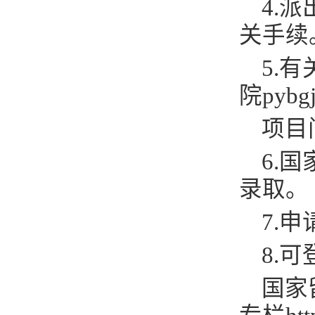
4.
派
关手续
5
.
有
院
pybg
项目
6
.
国
录取
。
7.
申
8.
可
国家