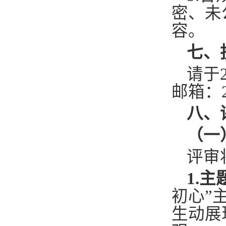
密、未
容。
七、
请于
邮箱：20
八、
（一
评审
1.
初心”
生动展