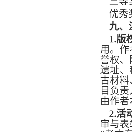
三等
优秀
九、
1.
用。作
誉权、
遗址、
古材料
目负责
由作者
2.
审与表