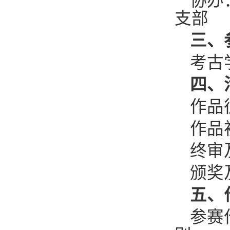
协办
支部
三、
考古
四、
作品征
作品初
终审
颁奖
五、
参赛