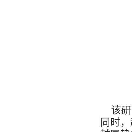
该研
同时，