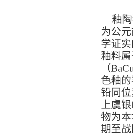
釉陶
为公元
学证实
釉料属
（Ba
色釉的
铅同位
上虞银
物为本
期至战