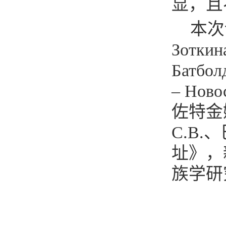
显，且
本次
Зоткин
Батбол
– Нов
佐特金娜
С.В
址》，
族学研