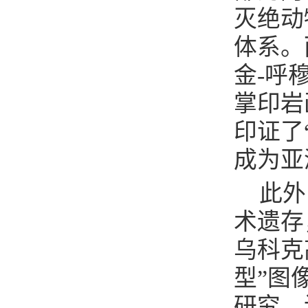
灭绝动
体系。
金-呼
掌印岩
印证了
成为亚
此外
术遗存
乌科克
型”图
研究，