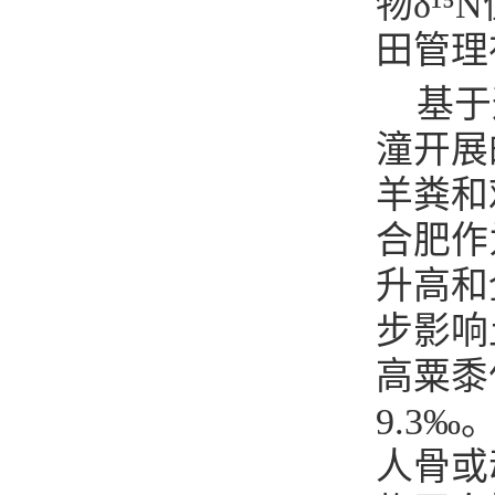
物δ¹
田管理
基于
潼开展
羊粪和
合肥作
升高和
步影响
高粟黍
9.3
人骨或