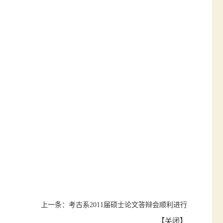
上一条：
考古系2011届硕士论文答辩会顺利进行
【
关闭
】