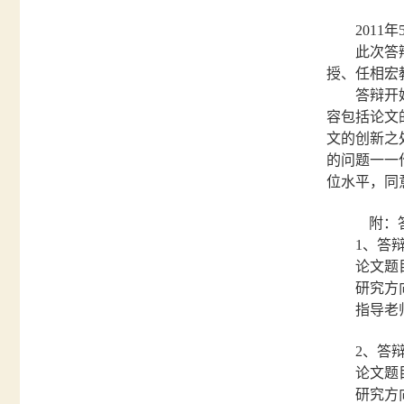
2011
年
此次答
授、任相宏
答辩开
容包括论文
文的创新之
的问题一一
位水平，同
附：
1
、答
论文题
研究方
指导老
2
、答
论文题
研究方