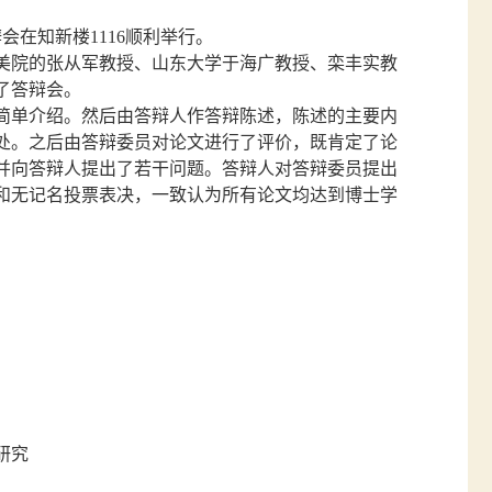
会在知新楼1116顺利举行。
美院的张从军教授、山东大学于海广教授、栾丰实教
了答辩会。
简单介绍。然后由答辩人作答辩陈述，陈述的主要内
处。之后由答辩委员对论文进行了评价，既肯定了论
并向答辩人提出了若干问题。答辩人对答辩委员提出
和无记名投票表决，一致认为所有论文均达到博士学
研究