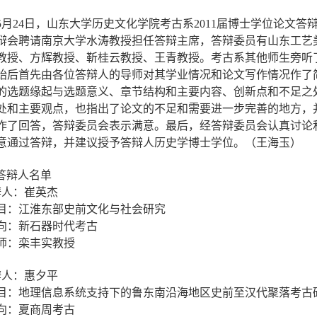
5
月
24
日，山东大学历史文化学院考古系
2011
届博士学位论文答辩
辩会聘请南京大学水涛教授担任答辩主席，答辩委员有山东工艺
教授、方辉教授、靳桂云教授、王青教授。考古系其他师生旁听
始后首先由各位答辩人的导师对其学业情况和论文写作情况作了
的选题缘起与选题意义、章节结构和主要内容、创新点和不足之
处和主要观点，也指出了论文的不足和需要进一步完善的地方，
作了回答，答辩委员会表示满意。最后，经答辩委员会认真讨论
意通过答辩，并建议授予答辩人历史学博士学位。（王海玉）
答辩人名单
辩人：崔英杰
目：江淮东部史前文化与社会研究
向：新石器时代考古
师：栾丰实教授
辩人：惠夕平
目：地理信息系统支持下的鲁东南沿海地区史前至汉代聚落考古
向：夏商周考古