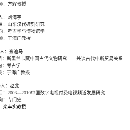
师：方辉教授
人：刘海宇
目：山东汉代碑刻研究
向：考古学与博物馆学
师：于海广教授
人：查迪马
目：斯里兰卡藏中国古代文物研究——兼谈古代中斯贸易关系
向：考古学
授：于海广教授
辩人：赵斐
目：
2003
—
2010
中国数字电视付费电视频道发展研究
向：专门史
：栾丰实教授