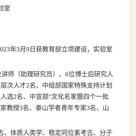
验室
023
年
3
月
9
日获教育部立项建设，实验室
位讲师（助理研究员）、
6
位博士后研究人
高层次人才
2
名、中组部国家特殊支持计划
级人选
2
名、中宣部
“
文化名家暨四个一批
专家教授
3
名、泰山学者青年专家
3
名、山
古、体质人类学、稳定同位素考古、分子