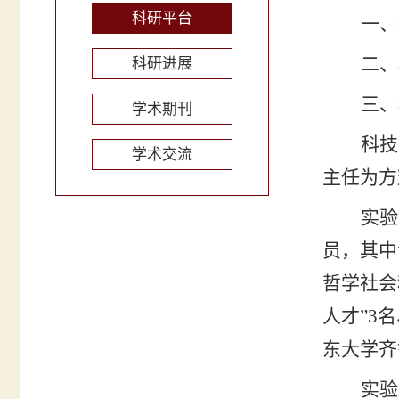
科研平台
一、
二、
科研进展
三、
学术期刊
科技
学术交流
主任为方
实验
员，其中
哲学社会
人才
”
3
名
东大学齐
实验