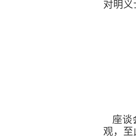
对明义
座谈
观，至