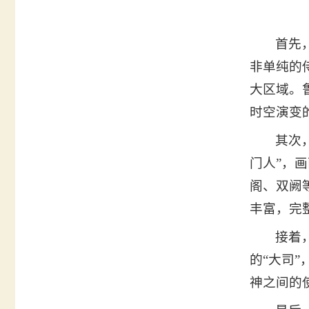
首先
非单纯的
大区域。
时空演变
其次
门人”，
阁、双阙
丰富，完
接着
的“大司
神之间的