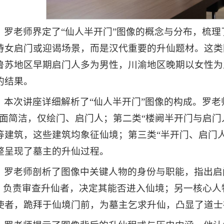
，罗老师界定了“仙人半开门”图像的概念与分布，梳理
侍女启门或迎谒场景，而是汉代重要的升仙题材。这类
鲁苏地区早期启门人多为男性，川渝地区晚期以女性为
的结果。
，本次讲座详细解析了“仙人半开门”图像的构成。罗老
画面简洁，仅绘门、启门人；第二类“楼阙半开门与启门
等建筑，这些建筑均象征仙境；第三类“半开门、启门
整呈现了墓主的升仙过程。
，罗老师剖析了图像中关键人物的身份与职能，指出启
”，负责审查升仙者，决定其能否进入仙境；另一核心
使者，跪拜于仙境门前，为墓主乞求升仙，凸显了道士