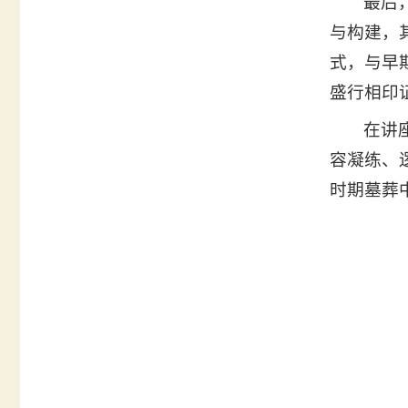
最后
与构建，
式，与早
盛行相印
在讲
容凝练、
时期墓葬