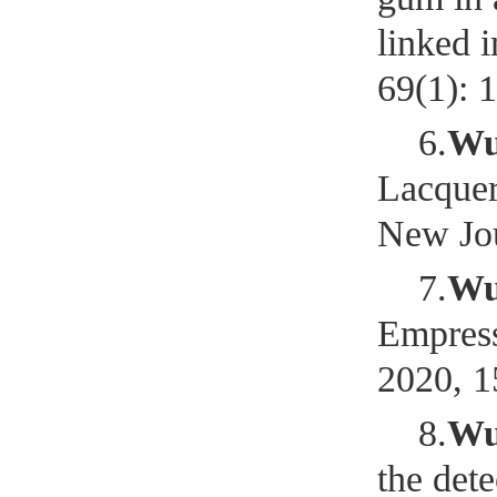
linked 
69(1): 
6.
W
Lacquer
New Jou
7.
W
Empress
2020, 1
8.
Wu
the det