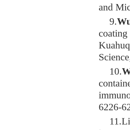
and Mic
9.
W
coating
Kuahuqi
Science
10.
W
contain
immunos
6226-6
11.L