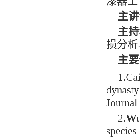
漆器工
主讲
主持
损分析与
主要
1.Ca
dynasty
Journal
2.
W
species