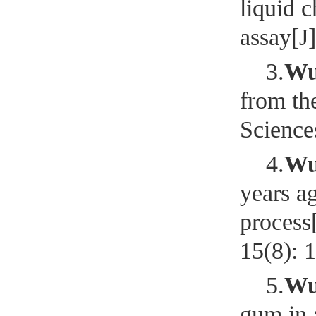
liquid 
assay[J
3.
W
from th
Science
4.
W
years a
process
15(8): 
5.
W
gum in 