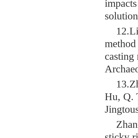
impacts 
solutio
12.L
method 
casting
Archaeo
13.Zh
Hu, Q. 
Jingtou
Zhan
sticky 