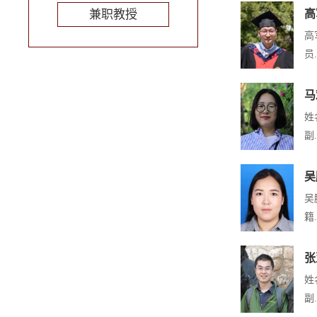
兼职教授
高
高
员.
马
姓
副.
吴
吴
籍.
张
姓
副.