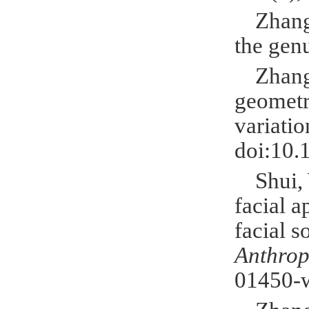
Zhang
the ge
Zhang
geometr
variatio
doi:10.
Shui,
facial 
facial s
Anthrop
01450-